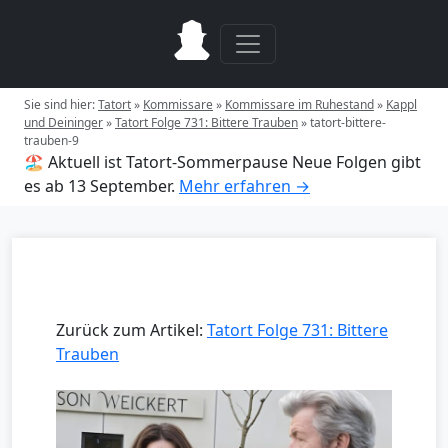
Sie sind hier:
Tatort
»
Kommissare
»
Kommissare im Ruhestand
»
Kappl
und Deininger
»
Tatort Folge 731: Bittere Trauben
»
tatort-bittere-
trauben-9
🏖️ Aktuell ist Tatort-Sommerpause
Neue Folgen gibt
es ab 13 September.
Mehr erfahren →
Zurück zum Artikel:
Tatort Folge 731: Bittere
Trauben