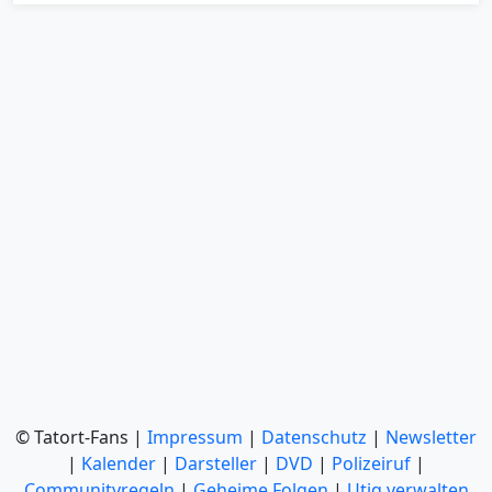
© Tatort-Fans |
Impressum
|
Datenschutz
|
Newsletter
|
Kalender
|
Darsteller
|
DVD
|
Polizeiruf
|
Communityregeln
|
Geheime Folgen
|
Utiq verwalten