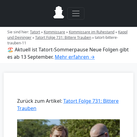
Sie sind hier:
Tatort
»
Kommissare
»
Kommissare im Ruhestand
»
Kappl
und Deininger
»
Tatort Folge 731: Bittere Trauben
»
tatort-bittere-
trauben-11
🏖️ Aktuell ist Tatort-Sommerpause
Neue Folgen gibt
es ab 13 September.
Mehr erfahren →
Zurück zum Artikel:
Tatort Folge 731: Bittere
Trauben