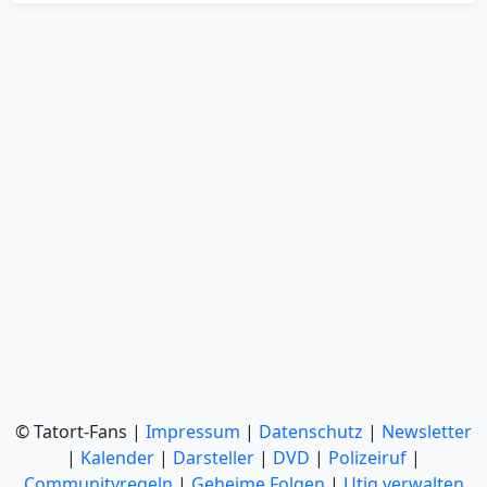
© Tatort-Fans |
Impressum
|
Datenschutz
|
Newsletter
|
Kalender
|
Darsteller
|
DVD
|
Polizeiruf
|
Communityregeln
|
Geheime Folgen
|
Utiq verwalten