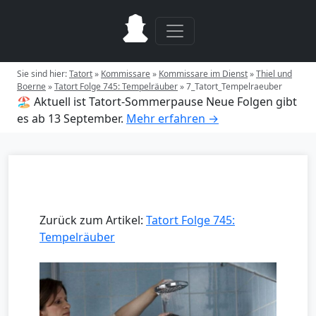
Sie sind hier:
Tatort
»
Kommissare
»
Kommissare im Dienst
»
Thiel und
Boerne
»
Tatort Folge 745: Tempelräuber
»
7_Tatort_Tempelraeuber
🏖️ Aktuell ist Tatort-Sommerpause
Neue Folgen gibt
es ab 13 September.
Mehr erfahren →
Zurück zum Artikel:
Tatort Folge 745:
Tempelräuber