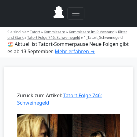
Sie sind hier:
Tatort
»
Kommissare
»
Kommissare im Ruhestand
»
Ritter
und Stark
»
Tatort Folge 746: Schweinegeld
»
1_Tatort_Schweinegeld
🏖️ Aktuell ist Tatort-Sommerpause
Neue Folgen gibt
es ab 13 September.
Mehr erfahren →
Zurück zum Artikel:
Tatort Folge 746:
Schweinegeld