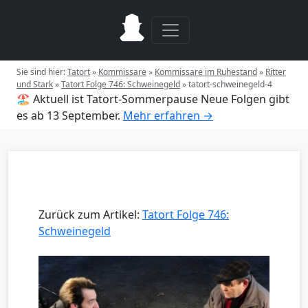
Sie sind hier:
Tatort
»
Kommissare
»
Kommissare im Ruhestand
»
Ritter
und Stark
»
Tatort Folge 746: Schweinegeld
»
tatort-schweinegeld-4
🏖️ Aktuell ist Tatort-Sommerpause
Neue Folgen gibt
es ab 13 September.
Mehr erfahren →
Zurück zum Artikel:
Tatort Folge 746:
Schweinegeld