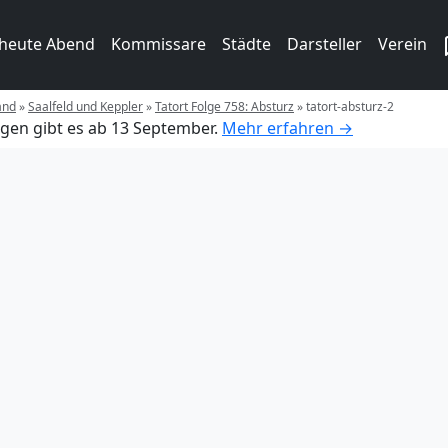
 heute Abend
Kommissare
Städte
Darsteller
Verein
and
»
Saalfeld und Keppler
»
Tatort Folge 758: Absturz
»
tatort-absturz-2
gen gibt es ab 13 September.
Mehr erfahren →