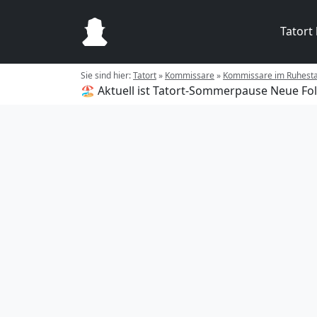
Tatort
Sie sind hier:
Tatort
»
Kommissare
»
Kommissare im Ruhest
🏖️ Aktuell ist Tatort-Sommerpause
Neue Fol