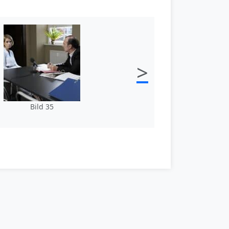
>
Bild 35