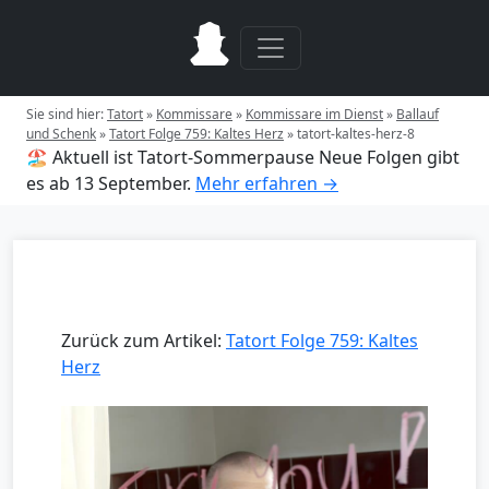
Sie sind hier:
Tatort
»
Kommissare
»
Kommissare im Dienst
»
Ballauf
und Schenk
»
Tatort Folge 759: Kaltes Herz
»
tatort-kaltes-herz-8
🏖️ Aktuell ist Tatort-Sommerpause
Neue Folgen gibt
es ab 13 September.
Mehr erfahren →
Zurück zum Artikel:
Tatort Folge 759: Kaltes
Herz