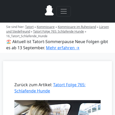
Sie sind hier:
Tatort
»
Kommissare
»
Kommissare im Ruhestand
»
Lürsen
und Stedefreund
»
Tatort Folge 765: Schlafende Hunde
»
16_Tatort_Schlafende_Hunde
🏖️ Aktuell ist Tatort-Sommerpause
Neue Folgen gibt
es ab 13 September.
Mehr erfahren →
Zurück zum Artikel:
Tatort Folge 765:
Schlafende Hunde