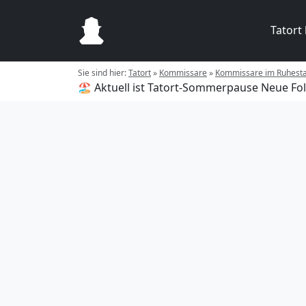
Tatort
Sie sind hier:
Tatort
»
Kommissare
»
Kommissare im Ruhest
🏖️ Aktuell ist Tatort-Sommerpause
Neue Fol