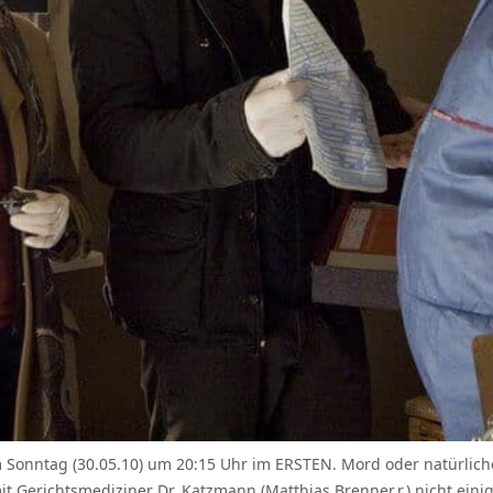
onntag (30.05.10) um 20:15 Uhr im ERSTEN. Mord oder natürlicher
 Gerichtsmediziner Dr. Katzmann (Matthias Brenner,r.) nicht einig