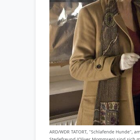
ARD/WDR TATORT, "Schlafende Hunde", am S
Stedefreund (Oliver Mommsen) sind sich mit