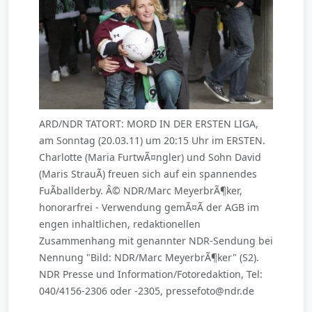
ARD/NDR TATORT: MORD IN DER ERSTEN LIGA,
am Sonntag (20.03.11) um 20:15 Uhr im ERSTEN.
Charlotte (Maria FurtwÃ¤ngler) und Sohn David
(Maris StrauÃ) freuen sich auf ein spannendes
FuÃballderby. Â© NDR/Marc MeyerbrÃ¶ker,
honorarfrei - Verwendung gemÃ¤Ã der AGB im
engen inhaltlichen, redaktionellen
Zusammenhang mit genannter NDR-Sendung bei
Nennung "Bild: NDR/Marc MeyerbrÃ¶ker" (S2).
NDR Presse und Information/Fotoredaktion, Tel:
040/4156-2306 oder -2305, pressefoto@ndr.de