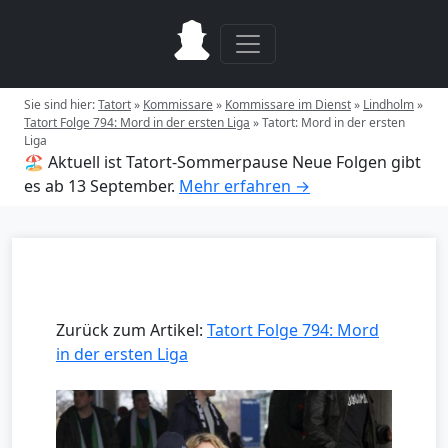
Sie sind hier:
Tatort
»
Kommissare
»
Kommissare im Dienst
»
Lindholm
»
Tatort Folge 794: Mord in der ersten Liga
»
Tatort: Mord in der ersten
Liga
🏖️ Aktuell ist Tatort-Sommerpause
Neue Folgen gibt
es ab 13 September.
Mehr erfahren →
Zurück zum Artikel:
Tatort Folge 794: Mord
in der ersten Liga