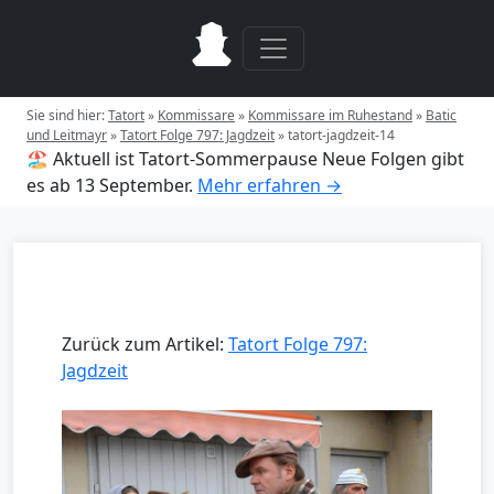
Sie sind hier:
Tatort
»
Kommissare
»
Kommissare im Ruhestand
»
Batic
und Leitmayr
»
Tatort Folge 797: Jagdzeit
»
tatort-jagdzeit-14
🏖️ Aktuell ist Tatort-Sommerpause
Neue Folgen gibt
es ab 13 September.
Mehr erfahren →
Zurück zum Artikel:
Tatort Folge 797:
Jagdzeit