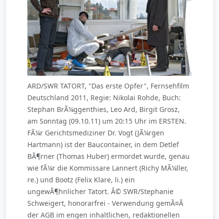
ARD/SWR TATORT, "Das erste Opfer", Fernsehfilm
Deutschland 2011, Regie: Nikolai Rohde, Buch:
Stephan BrÃ¼ggenthies, Leo Ard, Birgit Grosz,
am Sonntag (09.10.11) um 20:15 Uhr im ERSTEN.
FÃ¼r Gerichtsmediziner Dr. Vogt (JÃ¼rgen
Hartmann) ist der Baucontainer, in dem Detlef
BÃ¶rner (Thomas Huber) ermordet wurde, genau
wie fÃ¼r die Kommissare Lannert (Richy MÃ¼ller,
re.) und Bootz (Felix Klare, li.) ein
ungewÃ¶hnlicher Tatort. Â© SWR/Stephanie
Schweigert, honorarfrei - Verwendung gemÃ¤Ã
der AGB im engen inhaltlichen, redaktionellen