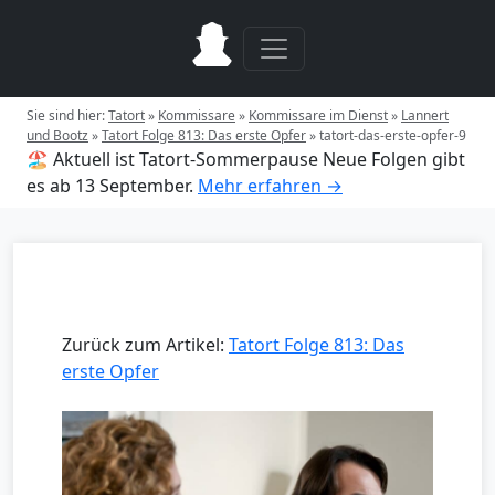
Sie sind hier:
Tatort
»
Kommissare
»
Kommissare im Dienst
»
Lannert
und Bootz
»
Tatort Folge 813: Das erste Opfer
»
tatort-das-erste-opfer-9
🏖️ Aktuell ist Tatort-Sommerpause
Neue Folgen gibt
es ab 13 September.
Mehr erfahren →
Zurück zum Artikel:
Tatort Folge 813: Das
erste Opfer