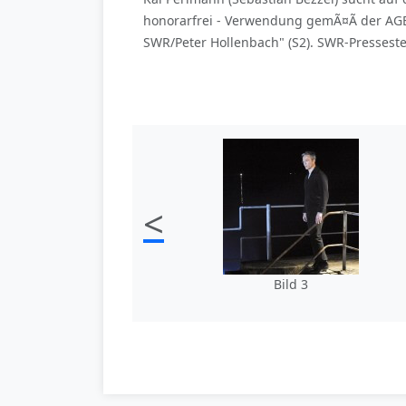
honorarfrei - Verwendung gemÃ¤Ã der AG
SWR/Peter Hollenbach" (S2). SWR-Pressestel
<
Bild 3