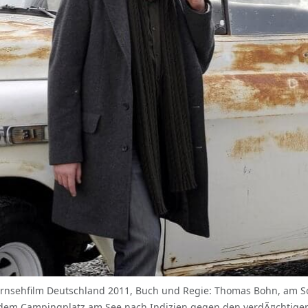
rnsehfilm Deutschland 2011, Buch und Regie: Thomas Bohn, am So
f dem Campingplatz am See nach Indizien gegen den verdÃ¤chtig