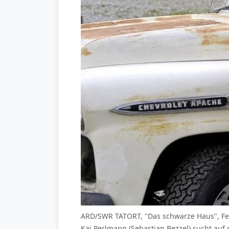
ARD/SWR TATORT, "Das schwarze Haus", Fe
Kai Perlmann (Sebastian Bezzel) sucht au