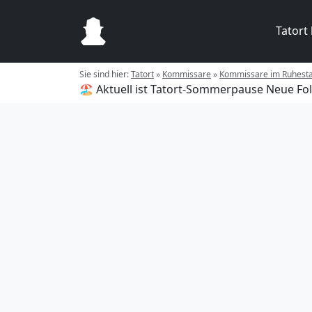
Tatort
Sie sind hier:
Tatort
»
Kommissare
»
Kommissare im Ruhest
🏖️ Aktuell ist Tatort-Sommerpause
Neue Fol