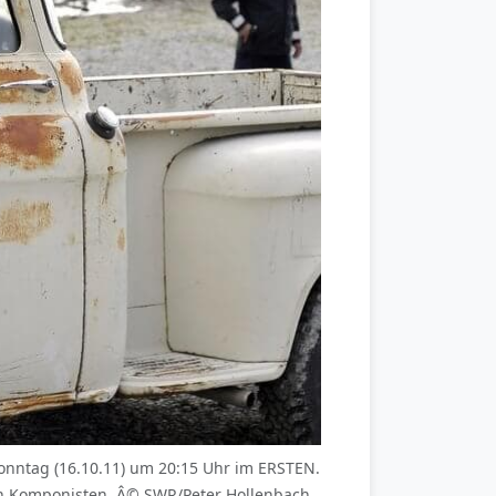
nntag (16.10.11) um 20:15 Uhr im ERSTEN.
en Komponisten. Â© SWR/Peter Hollenbach,