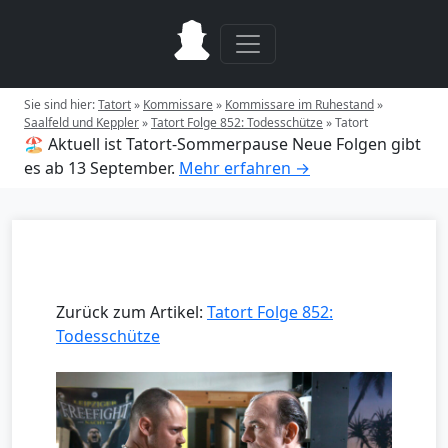
Sie sind hier:
Tatort
»
Kommissare
»
Kommissare im Ruhestand
»
Saalfeld und Keppler
»
Tatort Folge 852: Todesschütze
»
Tatort
🏖️ Aktuell ist Tatort-Sommerpause
Neue Folgen gibt
es ab 13 September.
Mehr erfahren →
Zurück zum Artikel:
Tatort Folge 852:
Todesschütze