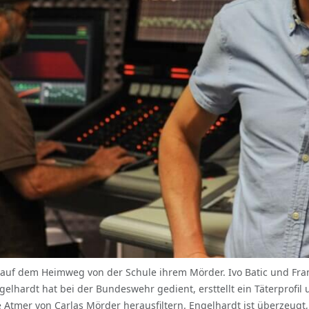
et auf dem Heimweg von der Schule ihrem Mörder. Ivo Batic und Fra
ngelhardt hat bei der Bundeswehr gedient, ersttellt ein Täterprofi
 Atmer von Carlas Mörder herausfiltern. Engelhardt ist überzeugt,