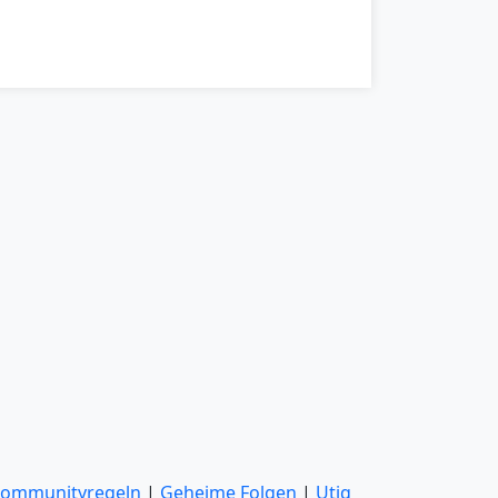
ommunityregeln
|
Geheime Folgen
|
Utiq