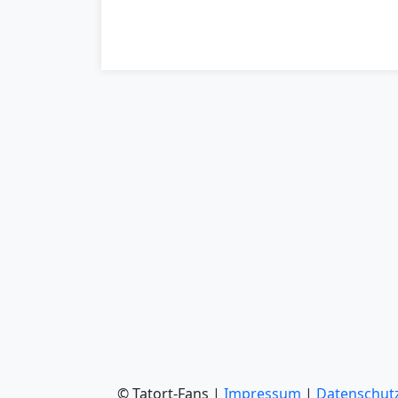
© Tatort-Fans |
Impressum
|
Datenschut