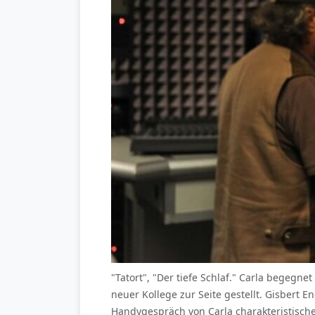
"Tatort", "Der tiefe Schlaf." Carla begegn
neuer Kollege zur Seite gestellt. Gisbert E
Handygespräch von Carla charakteristische