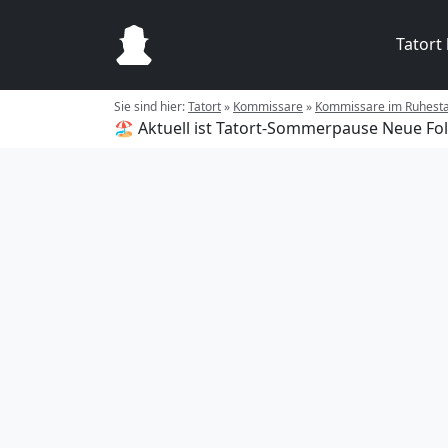
Tatort
Sie sind hier:
Tatort
»
Kommissare
»
Kommissare im Ruhest
🏖️ Aktuell ist Tatort-Sommerpause
Neue Fol