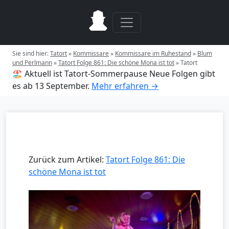
Sie sind hier:
Tatort
»
Kommissare
»
Kommissare im Ruhestand
»
Blum
und Perlmann
»
Tatort Folge 861: Die schöne Mona ist tot
»
Tatort
🏖️ Aktuell ist Tatort-Sommerpause
Neue Folgen gibt
es ab 13 September.
Mehr erfahren →
Zurück zum Artikel:
Tatort Folge 861: Die
schöne Mona ist tot