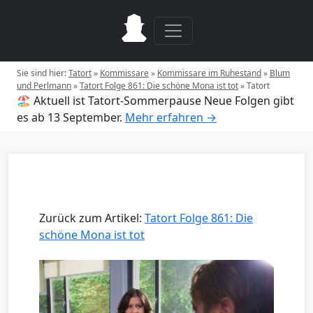
Sie sind hier:
Tatort
»
Kommissare
»
Kommissare im Ruhestand
»
Blum
und Perlmann
»
Tatort Folge 861: Die schöne Mona ist tot
»
Tatort
🏖️ Aktuell ist Tatort-Sommerpause
Neue Folgen gibt
es ab 13 September.
Mehr erfahren →
Zurück zum Artikel:
Tatort Folge 861: Die
schöne Mona ist tot