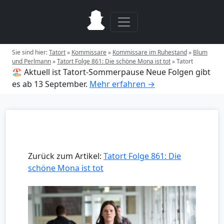
Sie sind hier:
Tatort
»
Kommissare
»
Kommissare im Ruhestand
»
Blum
und Perlmann
»
Tatort Folge 861: Die schöne Mona ist tot
»
Tatort
🏖️ Aktuell ist Tatort-Sommerpause
Neue Folgen gibt
es ab 13 September.
Mehr erfahren →
Zurück zum Artikel:
Tatort Folge 861: Die
schöne Mona ist tot