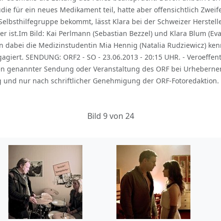
die für ein neues Medikament teil, hatte aber offensichtlich Zwe
elbsthilfegruppe bekommt, lässt Klara bei der Schweizer Hersteller
r ist.Im Bild: Kai Perlmann (Sebastian Bezzel) und Klara Blum (Eva
 dabei die Medizinstudentin Mia Hennig (Natalia Rudziewicz) kenne
giert. SENDUNG: ORF2 - SO - 23.06.2013 - 20:15 UHR. - Veroeffent
n genannter Sendung oder Veranstaltung des ORF bei Urhebernen
 und nur nach schriftlicher Genehmigung der ORF-Fotoredaktion. 
Bild 9 von 24