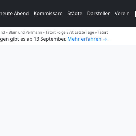
 heute Abend
Kommissare
Städte
Darsteller
Verein
and
»
Blum und Perlmann
»
Tatort Folge 878: Letzte Tage
»
Tatort
gen gibt es ab 13 September.
Mehr erfahren →