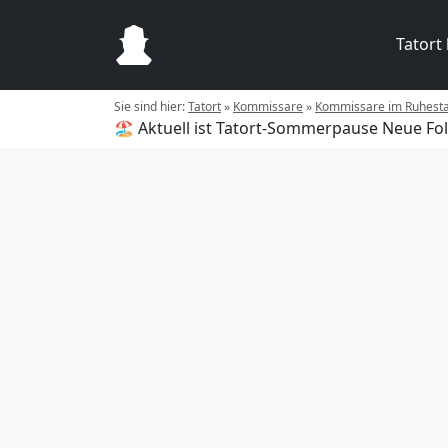
Tatort
Sie sind hier:
Tatort
»
Kommissare
»
Kommissare im Ruhest
🏖️ Aktuell ist Tatort-Sommerpause
Neue Fol