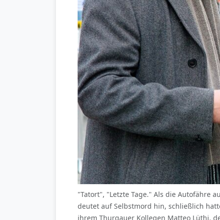
"Tatort", "Letzte Tage." Als die Autofähre
deutet auf Selbstmord hin, schließlich ha
ihrem Thurgauer Kollegen Matteo Lüthi, der