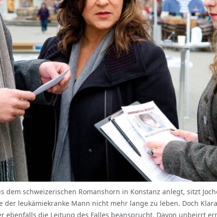
 aus dem schweizerischen Romanshorn in Konstanz anlegt, sitzt Joch
tte der leukämiekranke Mann nicht mehr lange zu leben. Doch Klar
 ebenfalls die Leitung des Falles beansprucht. Davon unbeirrt erm