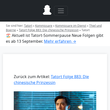
Sie sind hier:
Tatort
»
Kommissare
»
Kommissare im Dienst
»
Thiel und
Boerne
»
Tatort Folge 883: Die chinesische Prinzessin
»
Tatort
🏖️ Aktuell ist Tatort-Sommerpause
Neue Folgen gibt
es ab 13 September.
Mehr erfahren →
Zurück zum Artikel:
Tatort Folge 883: Die
chinesische Prinzessin