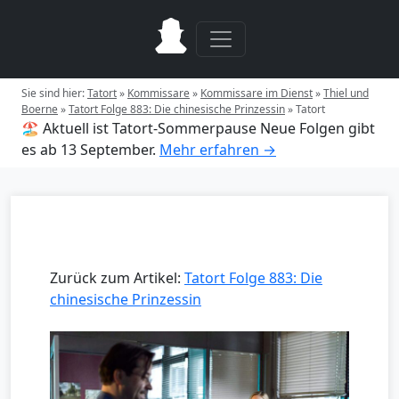
Sie sind hier:
Tatort
»
Kommissare
»
Kommissare im Dienst
»
Thiel und
Boerne
»
Tatort Folge 883: Die chinesische Prinzessin
»
Tatort
🏖️ Aktuell ist Tatort-Sommerpause
Neue Folgen gibt
es ab 13 September.
Mehr erfahren →
Zurück zum Artikel:
Tatort Folge 883: Die
chinesische Prinzessin