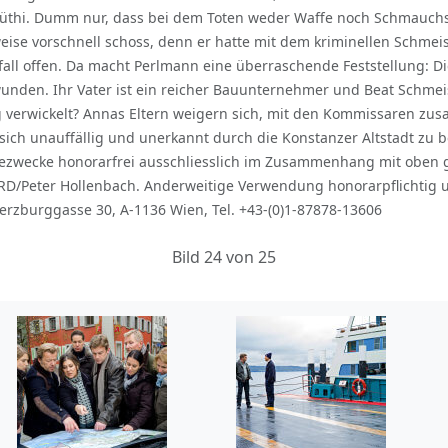
Lüthi. Dumm nur, dass bei dem Toten weder Waffe noch Schmauchsp
weise vorschnell schoss, denn er hatte mit dem kriminellen Schm
all offen. Da macht Perlmann eine überraschende Feststellung: Die
wunden. Ihr Vater ist ein reicher Bauunternehmer und Beat Schme
g verwickelt? Annas Eltern weigern sich, mit den Kommissaren zu
cht, sich unauffällig und unerkannt durch die Konstanzer Altstadt 
essezwecke honorarfrei ausschliesslich im Zusammenhang mit oben
RD/Peter Hollenbach. Anderweitige Verwendung honorarpflichtig 
erzburggasse 30, A-1136 Wien, Tel. +43-(0)1-87878-13606
Bild 24 von 25