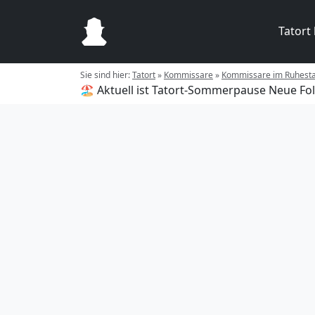
Tatort
Sie sind hier:
Tatort
»
Kommissare
»
Kommissare im Ruhest
🏖️ Aktuell ist Tatort-Sommerpause
Neue Fol