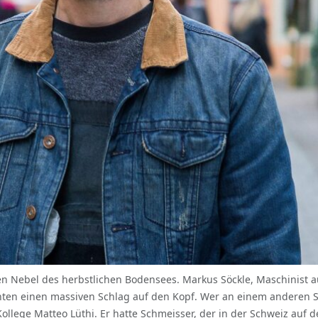
ten Nebel des herbstlichen Bodensees. Markus Söckle, Maschinist a
en einen massiven Schlag auf den Kopf. Wer an einem anderen See
llege Matteo Lüthi. Er hatte Schmeisser, der in der Schweiz auf d