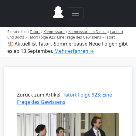
Sie sind hier:
Tatort
»
Kommissare
»
Kommissare im Dienst
»
Lannert
und Bootz
»
Tatort Folge 923: Eine Frage des Gewissens
»
Tatort
🏖️ Aktuell ist Tatort-Sommerpause
Neue Folgen gibt
es ab 13 September.
Mehr erfahren →
Zurück zum Artikel:
Tatort Folge 923: Eine
Frage des Gewissens