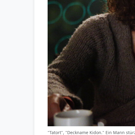
"Tatort", "Deckname Kidon." Ein Mann stür