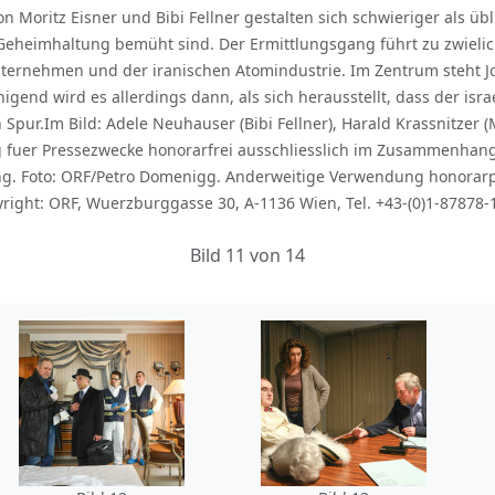
 Moritz Eisner und Bibi Fellner gestalten sich schwieriger als üb
 Geheimhaltung bemüht sind. Der Ermittlungsgang führt zu zwiel
ternehmen und der iranischen Atomindustrie. Im Zentrum steht Jo
igend wird es allerdings dann, als sich herausstellt, dass der is
pur.Im Bild: Adele Neuhauser (Bibi Fellner), Harald Krassnitzer (
ung fuer Pressezwecke honorarfrei ausschliesslich im Zusammenha
. Foto: ORF/Petro Domenigg. Anderweitige Verwendung honorarpfl
ight: ORF, Wuerzburggasse 30, A-1136 Wien, Tel. +43-(0)1-87878-
Bild 11 von 14