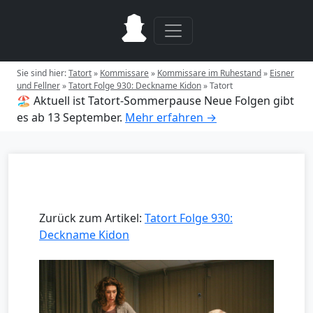
Sie sind hier:
Tatort
»
Kommissare
»
Kommissare im Ruhestand
»
Eisner
und Fellner
»
Tatort Folge 930: Deckname Kidon
»
Tatort
🏖️ Aktuell ist Tatort-Sommerpause
Neue Folgen gibt
es ab 13 September.
Mehr erfahren →
Zurück zum Artikel:
Tatort Folge 930:
Deckname Kidon