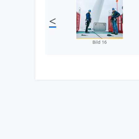
<
Bild 16