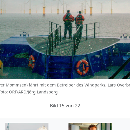
ver Mommsen) fährt mit dem Betreiber des Windparks, Lars Overb
Foto: ORF/ARD/Jörg Landsberg
Bild 15 von 22