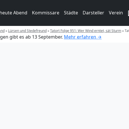
 heute Abend
Kommissare
Städte
Darsteller
Verein
and
»
Lürsen und Stedefreund
»
Tatort Folge 951: Wer Wind erntet, sät Sturm
»
Ta
gen gibt es ab 13 September.
Mehr erfahren →