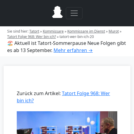
Sie sind hier:
Tatort
»
Kommissare
»
Kommissare im Dienst
»
Murot
»
Tatort Folge 968: Wer bin ich?
»
tatort-wer-bin-ich-20
🏖️ Aktuell ist Tatort-Sommerpause
Neue Folgen gibt
es ab 13 September.
Mehr erfahren →
Zurück zum Artikel:
Tatort Folge 968: Wer
bin ich?