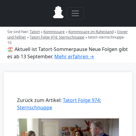
Sie sind hier:
Tatort
»
Kommissare
»
Kommissare im Ruhestand
»
Eisner
und Fellner
»
Tatort Folge 974: Sternschnuppe
»
tatort-sternschnuppe-
10
🏖️ Aktuell ist Tatort-Sommerpause
Neue Folgen gibt
es ab 13 September.
Mehr erfahren →
Zurück zum Artikel:
Tatort Folge 974:
Sternschnuppe