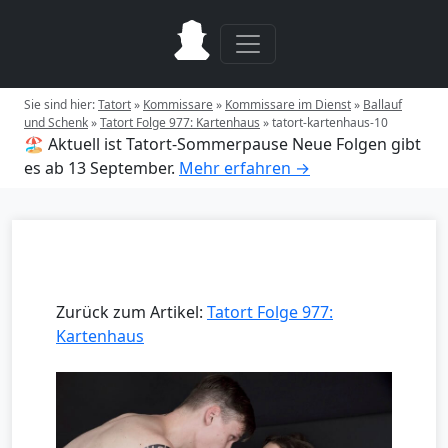
Sie sind hier:
Tatort
»
Kommissare
»
Kommissare im Dienst
»
Ballauf
und Schenk
»
Tatort Folge 977: Kartenhaus
»
tatort-kartenhaus-10
🏖️ Aktuell ist Tatort-Sommerpause
Neue Folgen gibt
es ab 13 September.
Mehr erfahren →
Zurück zum Artikel:
Tatort Folge 977:
Kartenhaus