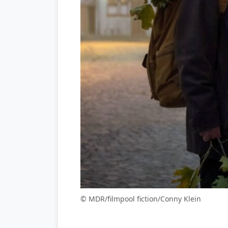
© MDR/filmpool fiction/Conny Klein