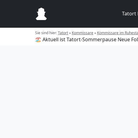
Tatort
Sie sind hier:
Tatort
»
Kommissare
»
Kommissare im Ruhest
🏖️ Aktuell ist Tatort-Sommerpause
Neue Fol