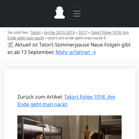
Sie sind hier:
Tatort
»
Archiv 2010-2019
»
2017
»
Tatort Folge 1018: Am
Ende geht man nackt
»
tatort-am-ende-geht-man-nackt-8
🏖️ Aktuell ist Tatort-Sommerpause
Neue Folgen gibt
es ab 13 September.
Mehr erfahren →
Zurück zum Artikel:
Tatort Folge 1018: Am
Ende geht man nackt