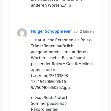
anderen Worten…“ ;p
Holger Schoppmeier
vor 2 Jahren
… natürliche Personen als Rolex-
Träger/innen natürlich
ausgenommen … mit anderen
Worten … nebst Ballauf samt
passender Rolex + Gestik + Mimik
apps-cloud.n-
tv.de/img/25103808-
1721547065000/16-
9/750/406350367.jpg
n-tv.de/leute/Tatort-
Sommerpause-hat-
Rekordlaenge-