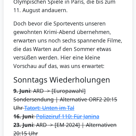
Olympischen Spiele in Paris, die bis zum
11. August andauern.
Doch bevor die Sportevents unseren
gewohnten Krimi-Abend übernehmen,
erwarten uns noch sechs spannende Filme,
die das Warten auf den Sommer etwas
versüßen werden. Hier eine kleine
Vorschau auf das, was uns erwartet:
Sonntags Wiederholungen
9. Juni
: ARD -> [Europawahl]
Sondersendung | Alternative ORF2 20:15
Uhr
Tatort: Unten im Tal
16. Juni
:
Polizeiruf 110: Für Janina
23. Juni
: ARD -> [EM 2024] | Alternativen
20:15 Uhr