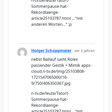
n-tv.de/leute/Tatort-
Sommerpause-hat-
Rekordlaenge-
article25103787.html …“mit
anderen Worten…“ ;p
Holger Schoppmeier
vor 2 Jahren
nebst Ballauf samt Rolex
passender Gestik + Mimik apps-
cloud.n-tv.de/img/25103808-
1721547065000/16-
9/750/406350367.jpg
n-tv.de/leute/Tatort-
Sommerpause-hat-
Rekordlaenge-
article25103787.html …“mit