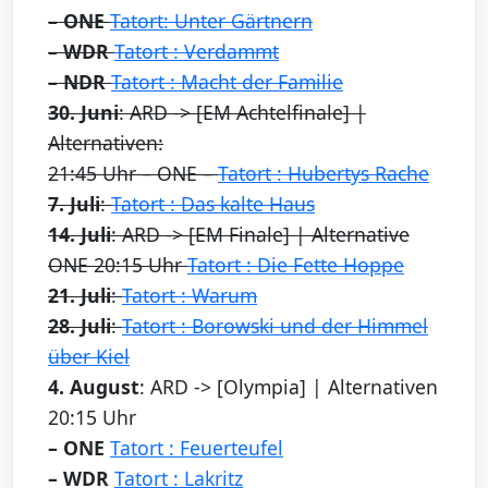
– ONE
Tatort: Unter Gärtnern
– WDR
Tatort : Verdammt
– NDR
Tatort : Macht der Familie
30. Juni
: ARD -> [EM Achtelfinale] |
Alternativen:
21:45 Uhr – ONE –
Tatort : Hubertys Rache
7. Juli
:
Tatort : Das kalte Haus
14. Juli
: ARD -> [EM Finale] | Alternative
ONE 20:15 Uhr
Tatort : Die Fette Hoppe
21. Juli
:
Tatort : Warum
28. Juli
:
Tatort : Borowski und der Himmel
über Kiel
4. August
: ARD -> [Olympia] | Alternativen
20:15 Uhr
– ONE
Tatort : Feuerteufel
– WDR
Tatort : Lakritz