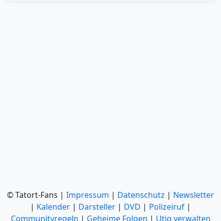
© Tatort-Fans |
Impressum
|
Datenschutz
|
Newsletter
|
Kalender
|
Darsteller
|
DVD
|
Polizeiruf
|
Communityregeln
|
Geheime Folgen
|
Utiq verwalten