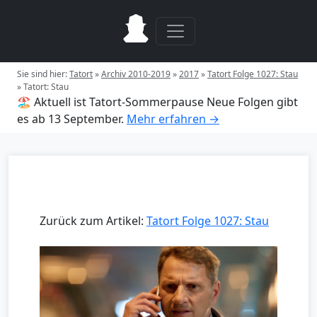
Sie sind hier:
Tatort
»
Archiv 2010-2019
»
2017
»
Tatort Folge 1027: Stau
»
Tatort: Stau
🏖️ Aktuell ist Tatort-Sommerpause
Neue Folgen gibt
es ab 13 September.
Mehr erfahren →
Zurück zum Artikel:
Tatort Folge 1027: Stau