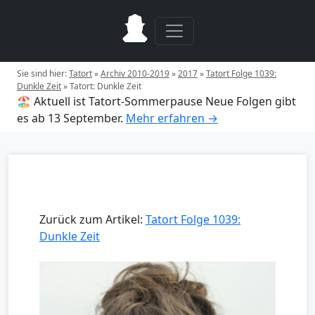
Sie sind hier:
Tatort
»
Archiv 2010-2019
»
2017
»
Tatort Folge 1039:
Dunkle Zeit
»
Tatort: Dunkle Zeit
🏖️ Aktuell ist Tatort-Sommerpause
Neue Folgen gibt
es ab 13 September.
Mehr erfahren →
Zurück zum Artikel:
Tatort Folge 1039:
Dunkle Zeit