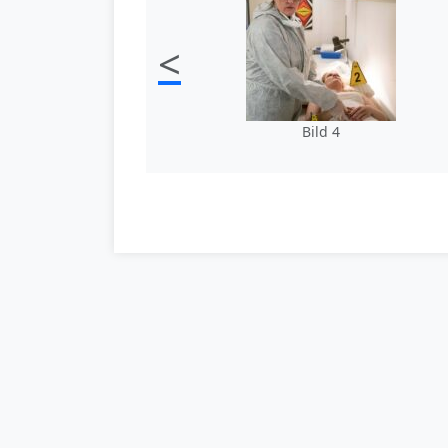
<
Bild 4