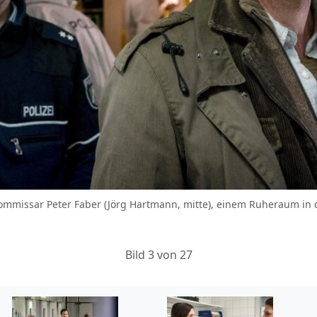
missar Peter Faber (Jörg Hartmann, mitte), einem Ruheraum in de
Bild 3 von 27