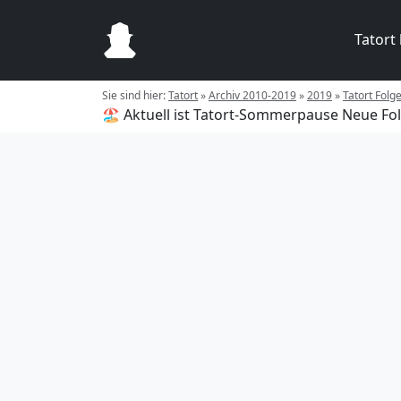
Tatort
Sie sind hier:
Tatort
»
Archiv 2010-2019
»
2019
»
Tatort Folg
🏖️ Aktuell ist Tatort-Sommerpause
Neue Fol