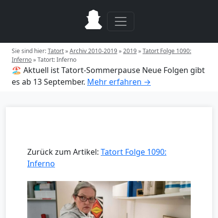
Sie sind hier:
Tatort
»
Archiv 2010-2019
»
2019
»
Tatort Folge 1090:
Inferno
»
Tatort: Inferno
🏖️ Aktuell ist Tatort-Sommerpause
Neue Folgen gibt
es ab 13 September.
Mehr erfahren →
Zurück zum Artikel:
Tatort Folge 1090:
Inferno