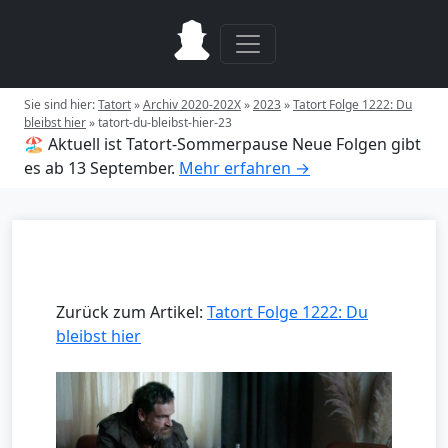
Sie sind hier:
Tatort
»
Archiv 2020-202X
»
2023
»
Tatort Folge 1222: Du
bleibst hier
»
tatort-du-bleibst-hier-23
🏖️ Aktuell ist Tatort-Sommerpause
Neue Folgen gibt
es ab 13 September.
Mehr erfahren →
Zurück zum Artikel:
Tatort Folge 1222: Du
bleibst hier