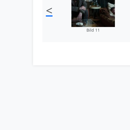
<
Bild 11