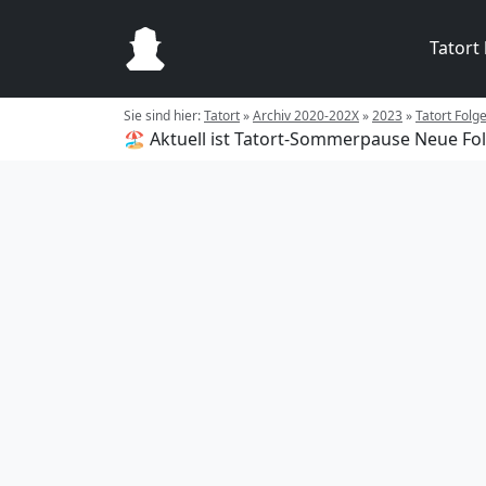
Tatort
Sie sind hier:
Tatort
»
Archiv 2020-202X
»
2023
»
Tatort Folge
🏖️ Aktuell ist Tatort-Sommerpause
Neue Fol