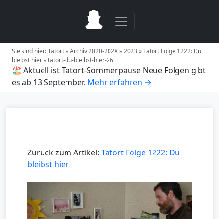
Sie sind hier:
Tatort
»
Archiv 2020-202X
»
2023
»
Tatort Folge 1222: Du
bleibst hier
»
tatort-du-bleibst-hier-26
🏖️ Aktuell ist Tatort-Sommerpause
Neue Folgen gibt
es ab 13 September.
Mehr erfahren →
Zurück zum Artikel:
Tatort Folge 1222: Du
bleibst hier