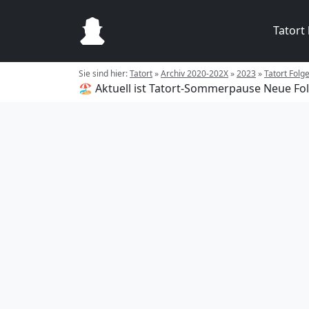
Tatort
Sie sind hier:
Tatort
»
Archiv 2020-202X
»
2023
»
Tatort Folg
🏖️ Aktuell ist Tatort-Sommerpause
Neue Fol