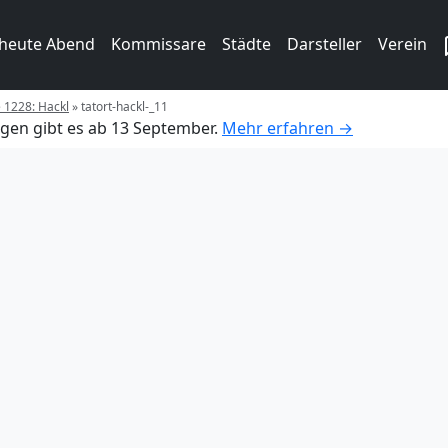
 heute Abend
Kommissare
Städte
Darsteller
Verein
e 1228: Hackl
»
tatort-hackl-_11
gen gibt es ab 13 September.
Mehr erfahren →