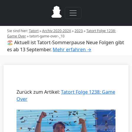
Sie sind hier:
Tatort
»
Archiv 2020-202X
»
2023
»
Tatort Folge 1238:
Game Over
»
tatort-game-over-_10
🏖️ Aktuell ist Tatort-Sommerpause
Neue Folgen gibt
es ab 13 September.
Mehr erfahren →
Zurück zum Artikel:
Tatort Folge 1238: Game
Over