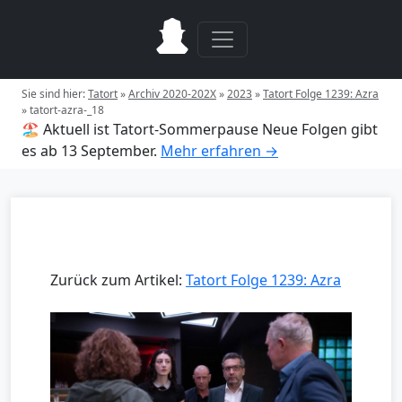
Sie sind hier:
Tatort
»
Archiv 2020-202X
»
2023
»
Tatort Folge 1239: Azra
»
tatort-azra-_18
🏖️ Aktuell ist Tatort-Sommerpause
Neue Folgen gibt
es ab 13 September.
Mehr erfahren →
Zurück zum Artikel:
Tatort Folge 1239: Azra