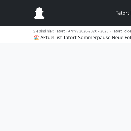
Tatort
Sie sind hier:
Tatort
»
Archiv 2020-202X
»
2023
»
Tatort Folg
🏖️ Aktuell ist Tatort-Sommerpause
Neue Fol