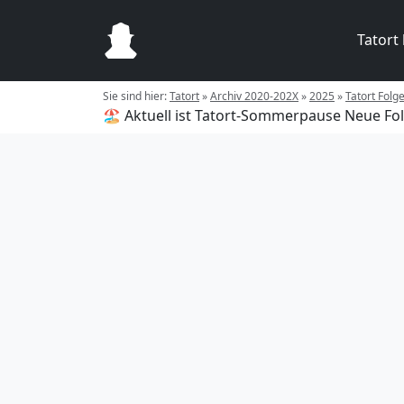
Tatort
Sie sind hier:
Tatort
»
Archiv 2020-202X
»
2025
»
Tatort Folg
🏖️ Aktuell ist Tatort-Sommerpause
Neue Fol