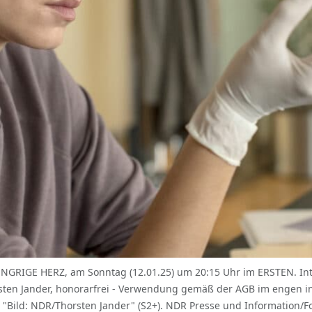
GE HERZ, am Sonntag (12.01.25) um 20:15 Uhr im ERSTEN. Inter
orsten Jander, honorarfrei - Verwendung gemäß der AGB im engen 
ild: NDR/Thorsten Jander" (S2+). NDR Presse und Information/Fot