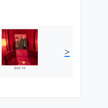
>
Bild 16