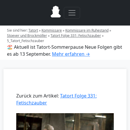
Sie sind hier:
Tatort
»
Kommissare
»
Kommissare im Ruhestand
»
Stoever und Brockmöller
»
Tatort Folge 331: Fetischzauber
»
5_Tatort_Fetischzauber
🏖️ Aktuell ist Tatort-Sommerpause
Neue Folgen gibt
es ab 13 September.
Mehr erfahren →
Zurück zum Artikel:
Tatort Folge 331:
Fetischzauber