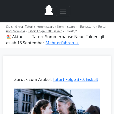
Sie sind hier:
Tatort
»
Kommissare
»
Kommissare im Ruhestand
»
Roiter
und Zorowski
»
Tatort Folge 370: Eiskalt
»
Eiskalt_2
🏖️ Aktuell ist Tatort-Sommerpause
Neue Folgen gibt
es ab 13 September.
Mehr erfahren →
Zurück zum Artikel:
Tatort Folge 370: Eiskalt