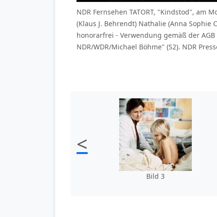
NDR Fernsehen TATORT, "Kindstod", am Mon
(Klaus J. Behrendt) Nathalie (Anna Sophi
honorarfrei - Verwendung gemäß der AGB 
NDR/WDR/Michael Böhme" (S2). NDR Presse 
<
Bild 3