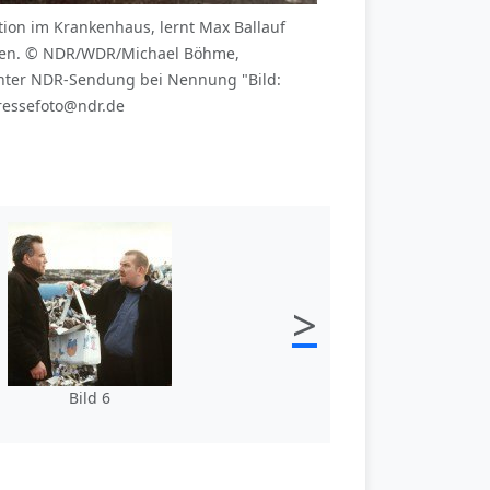
ion im Krankenhaus, lernt Max Ballauf
orden. © NDR/WDR/Michael Böhme,
nter NDR-Sendung bei Nennung "Bild:
ressefoto@ndr.de
>
Bild 6